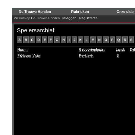
De Trouwe Honden
Rubrieken
Onze club
Welkom op De Trouwe Honden |
Inloggen
|
Registreren
Spelersarchief
A
B
C
D
E
F
G
H
I
J
K
L
M
N
O
P
Q
R
S
Naam:
Geboorteplaats:
Land:
De
P�lsson, Victor
Reykjavik
IS