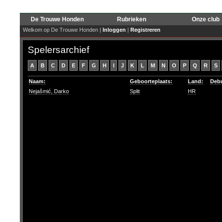
De Trouwe Honden
Rubrieken
Onze club
Welkom op De Trouwe Honden |
Inloggen
|
Registreren
Spelersarchief
A
B
C
D
E
F
G
H
I
J
K
L
M
N
O
P
Q
R
S
Naam:
Geboorteplaats:
Land:
Deb
Nejašmić, Darko
Split
HR