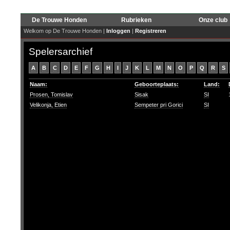
De Trouwe Honden
Rubrieken
Onze club
Welkom op De Trouwe Honden |
Inloggen
|
Registreren
Spelersarchief
A
B
C
D
E
F
G
H
I
J
K
L
M
N
O
P
Q
R
S
Naam:
Geboorteplaats:
Land:
Prosen, Tomislav
Sisak
SI
Velikonja, Etien
Sempeter pri Gorici
SI