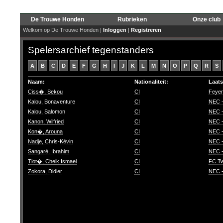
De Trouwe Honden
Rubrieken
Onze club
Welkom op De Trouwe Honden |
Inloggen
|
Registreren
Spelersarchief tegenstanders
A
B
C
D
E
F
G
H
I
J
K
L
M
N
O
P
Q
R
S
Naam:
Nationaliteit:
Laats
Ciss�, Sekou
CI
Feyen
Kalou, Bonaventure
CI
NEC 
Kalou, Salomon
CI
NEC -
Kanon, Wilfried
CI
NEC 
Kon�, Arouna
CI
NEC 
Nadje, Chris-Kévin
CI
NEC -
Sangaré, Ibrahim
CI
NEC 
Tiot�, Cheik Ismael
CI
FC Tw
Zokora, Didier
CI
NEC -