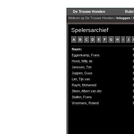
De Trouwe Honden
Rubr
Welkom op De Trouwe Honden |
Inloggen
|
Spelersarchief
A
B
C
D
E
F
G
H
I
J
Naam:
Eggenkamp, Frans
Hond, Willy de
Janssen, Tim
Joppen, Guus
Lier, Tijn van
Rayhi, Mohamed
Sleen, Albert van der
Stallen, Frans
Vroomans, Roland