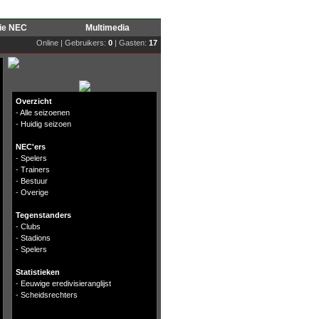
rie NEC
Multimedia
Online | Gebruikers:
0
| Gasten:
17
Overzicht
-
Alle seizoenen
-
Huidig seizoen
NEC'ers
-
Spelers
-
Trainers
-
Bestuur
-
Overige
Tegenstanders
-
Clubs
-
Stadions
-
Spelers
Statistieken
-
Eeuwige eredivisieranglijst
-
Scheidsrechters