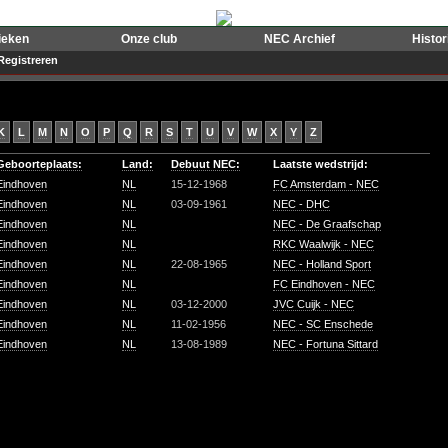
ieken
Onze club
NEC Archief
Histo
Registreren
K
L
M
N
O
P
Q
R
S
T
U
V
W
X
Y
Z
Geboorteplaats:
Land:
Debuut NEC:
Laatste wedstrijd:
Eindhoven
NL
15-12-1968
FC Amsterdam - NEC
Eindhoven
NL
03-09-1961
NEC - DHC
Eindhoven
NL
NEC - De Graafschap
Eindhoven
NL
RKC Waalwijk - NEC
Eindhoven
NL
22-08-1965
NEC - Holland Sport
Eindhoven
NL
FC Eindhoven - NEC
Eindhoven
NL
03-12-2000
JVC Cuijk - NEC
Eindhoven
NL
11-02-1956
NEC - SC Enschede
Eindhoven
NL
13-08-1989
NEC - Fortuna Sittard