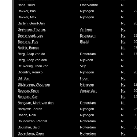
Baas, Youri
Oostvoorne
NL
Bakker, Bas
Nijmegen
NL
2
Bakker, Mex
Nijmegen
NL
Barten, Gerrit-Jan
NL
2
Beekman, Thomas
Arnhem
NL
Beerendonk, Leo
Brunssum
NL
2
Beerens, Roy
Bladel
NL
2
Bellink, Bennie
NL
2
Berg, Jaap van de
Rotterdam
NL
1
Berg, Joey van den
Nijeveen
NL
Beukering, Jhon van
Velp
NL
Bicentini, Remko
Nijmegen
NL
2
Bijl, Stan
Hoorn
NL
Blijderveen, Wout van
Nijmegen
NL
1
Bobson, Kevin
Amsterdam
NL
2
Bongers, Ger
NL
1
Boogaart, Mark van den
Rotterdam
NL
Borojevic, Zoran
Nijmegen
NL
2
Bosch, Rein
Nijmegen
NL
0
Bouaouzan, Rachid
Rotterdam
NL
Boutahar, Saïd
Rotterdam
NL
0
Bovenberg, Daan
Rotterdam
NL