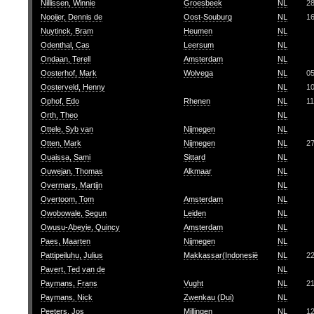
Nillissen, Winnie
Groesbeek
NL
2
Nooijer, Dennis de
Oost-Souburg
NL
1
Nuytinck, Bram
Heumen
NL
Odenthal, Cas
Leersum
NL
Ondaan, Terell
Amsterdam
NL
Oosterhof, Mark
Wolvega
NL
0
Oosterveld, Henny
NL
1
Ophof, Edo
Rhenen
NL
11
Orth, Theo
NL
Ottele, Syb van
Nijmegen
NL
Otten, Mark
Nijmegen
NL
2
Ouaissa, Sami
Sittard
NL
Ouwejan, Thomas
Alkmaar
NL
Overmars, Martijn
NL
Overtoom, Tom
Amsterdam
NL
Owobowale, Segun
Leiden
NL
Owusu-Abeyie, Quincy
Amsterdam
NL
Paes, Maarten
Nijmegen
NL
Pattipeiluhu, Julius
Makkassar(Indonesië
NL
2
Pavert, Ted van de
NL
Paymans, Frans
Vught
NL
2
Paymans, Nick
Zwenkau (Dui)
NL
Peeters, Jos
Millingen
NL
1