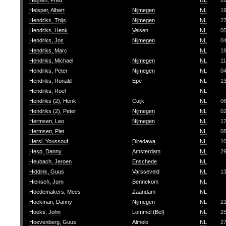
Heijnen, Fred
NL
2
Helsper, Albert
Nijmegen
NL
1
Hendriks, Thijs
Nijmegen
NL
2
Hendriks, Henk
Velsen
NL
0
Hendriks, Jos
Nijmegen
NL
0
Hendriks, Marc
NL
1
Hendriks, Michael
Nijmegen
NL
11
Hendriks, Peter
Nijmegen
NL
0
Hendriks, Ronald
Epe
NL
1
Hendriks, Roel
NL
Hendriks (2), Henk
Cuijk
NL
0
Hendriks (2), Peter
Nijmegen
NL
0
Hermsen, Leo
Nijmegen
NL
1
Hermsen, Piet
NL
0
Hersi, Youssouf
Diredawa
NL
1
Hesp, Danny
Amsterdam
NL
2
Heubach, Jeroen
Enschede
NL
Hiddink, Guus
Varsseveld
NL
1
Hiensch, Jorn
Bennekom
NL
Hoedemakers, Mees
Zaandam
NL
Hoekman, Danny
Nijmegen
NL
2
Hoeks, John
Lommel (Bel)
NL
2
Hoevenberg, Guus
Almelo
NL
2