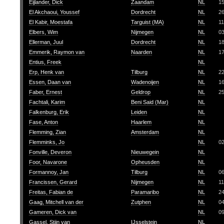
Eijlander, Dick
Zaandam
NL
1
El Akchaoui, Youssef
Dordrecht
NL
2
El Kabir, Moestafa
Targuist (MA)
NL
11
Elbers, Wim
Nijmegen
NL
0
Ellerman, Juul
Dordrecht
NL
1
Emmerik, Raymon van
Naarden
NL
1
Entius, Freek
NL
Erp, Henk van
Tilburg
NL
2
Essen, Daan van
Wadenoijen
NL
1
Faber, Ernest
Geldrop
NL
2
Fachtali, Karim
Beni Said (Mar)
NL
Falkenburg, Erik
Leiden
NL
Fase, Anton
Haarlem
NL
Flemming, Zian
Amsterdam
NL
Flemminks, Jo
NL
0
Fonville, Deveron
Nieuwegein
NL
Foor, Navarone
Opheusden
NL
Formannoy, Jan
Tilburg
NL
06
Francissen, Gerard
Nijmegen
NL
11
Freitas, Fabian de
Paramaribo
NL
2
Gaag, Mitchell van der
Zutphen
NL
0
Gameren, Dick van
NL
0
Gassel, Stijn van
IJsselstein
NL