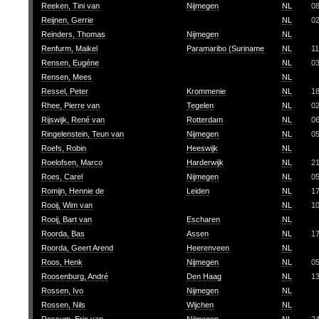
Reeken, Tini van
Nijmegen
NL
0
Reijnen, Gerrie
NL
0
Reinders, Thomas
Nijmegen
NL
Renfurm, Maikel
Paramaribo (Suriname
NL
11
Rensen, Eugéne
NL
0
Rensen, Mees
NL
Ressel, Peter
Krommenie
NL
1
Rhee, Pierre van
Tegelen
NL
0
Rijswijk, René van
Rotterdam
NL
0
Ringelenstein, Teun van
Nijmegen
NL
0
Roefs, Robin
Heeswijk
NL
Roelofsen, Marco
Harderwijk
NL
2
Roes, Carel
Nijmegen
NL
0
Romijn, Hennie de
Leiden
NL
1
Rooij, Wim van
NL
1
Rooij, Bart van
Escharen
NL
Roorda, Bas
Assen
NL
1
Roorda, Geert Arend
Heerenveen
NL
Roos, Henk
Nijmegen
NL
0
Roosenburg, André
Den Haag
NL
1
Rossen, Ivo
Nijmegen
NL
Rossen, Nils
Wijchen
NL