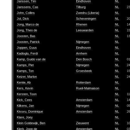
Janssen, Tim
Eindhoven
NL
Janssens, Cas
Tilburg
NL
2
John, Collins
Zwedru (Liberia)
NL
Jol, Dick
Scheveningen
NL
20
Jong, Marco de
Rhenen
NL
1
Jong, Theo de
Leeuwarden
NL
1
Joosten, Bas
NL
13
Joosten, Patrick
Nijmegen
NL
Joppen, Guus
Eindhoven
NL
Kadioglu, Ferdi
Arnhem
NL
Kamp, Guido van de
Den Bosch
NL
0
Kamps, Piet
Nijmegen
NL
2
Kamps, Ton
Groesbeek
NL
1
Keizer, Marlon
NL
24
Kentie, Ab
Rotterdam
NL
Kers, Kevin
Rueil-Malmaison
NL
Kersten, Toon
NL
11
Kick, Cees
Amsterdam
NL
1
Kilkens, Jan
Nijmegen
NL
0
Kivuvu, Dominique
Amsterdam
NL
2
Klare, Joey
NL
Klein Goldewijk, Ben
Zieuwent
NL
1
Klerk, Joop de
Amsterdam
NL
03