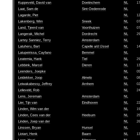
Kuppeveld, David van
Doetinchem
NL
1
Laat, Sam de
Sint-Oedenrode
NL
Lagarde, Piet
NL
1
Lakenberg, Wim
Sneek
NL
0
Land, Tjeerd van
Voorthuizen
NL
0
Langerak, Michel
Dordrecht
NL
2
Lartey Sanniez, Terry
Amsterdam
NL
Latuheru, Bart
Capelle a/d IJssel
NL
1
Latupeirissa, Cayfano
Bemmel
NL
Leatemia, Hank
Tiel
NL
2
Lebbink, Marcel
Dieren
NL
1
Leenders, Joepke
NL
0
Leidekker, Joop
Almelo
NL
0
Leiwakabessy, Jeffrey
Arnhem
NL
0
Lelieveld, Rob
NL
2
Lens, Jeremain
Amsterdam
NL
Lier, Tijn van
Eindhoven
NL
2
Linden, Wim van der
NL
1
Linden, Cees van der
Heelsum
NL
2
Linden, Joep van der
NL
2
Linssen, Bryan
Hunsel
NL
Liotart, Henk
Baarn
NL
1