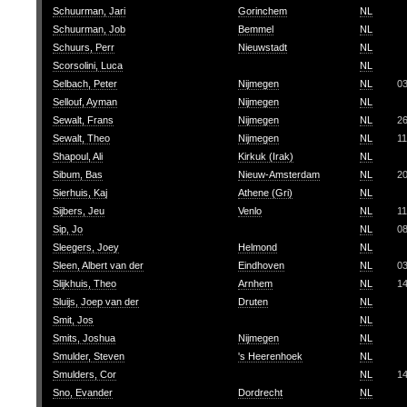
Schuurman, Jari
Gorinchem
NL
Schuurman, Job
Bemmel
NL
Schuurs, Perr
Nieuwstadt
NL
Scorsolini, Luca
NL
Selbach, Peter
Nijmegen
NL
0
Sellouf, Ayman
Nijmegen
NL
Sewalt, Frans
Nijmegen
NL
2
Sewalt, Theo
Nijmegen
NL
11
Shapoul, Ali
Kirkuk (Irak)
NL
Sibum, Bas
Nieuw-Amsterdam
NL
2
Sierhuis, Kaj
Athene (Gri)
NL
Sijbers, Jeu
Venlo
NL
11
Sip, Jo
NL
0
Sleegers, Joey
Helmond
NL
Sleen, Albert van der
Eindhoven
NL
0
Slijkhuis, Theo
Arnhem
NL
1
Sluijs, Joep van der
Druten
NL
Smit, Jos
NL
Smits, Joshua
Nijmegen
NL
Smulder, Steven
's Heerenhoek
NL
Smulders, Cor
NL
1
Sno, Evander
Dordrecht
NL