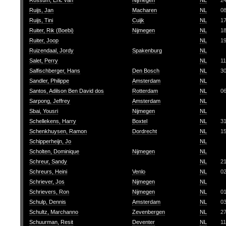
Rossum, Eric van
Nijmegen
NL
2
Ruijs, Jan
Macharen
NL
0
Ruijs, Tini
Cuijk
NL
1
Ruiter, Rik (Boebi)
Nijmegen
NL
1
Ruiter, Joop
NL
1
Ruizendaal, Jordy
Spakenburg
NL
Salet, Perry
NL
11
Salfischberger, Hans
Den Bosch
NL
3
Sandler, Philippe
Amsterdam
NL
Santos, Adilson Ben David dos
Rotterdam
NL
0
Sarpong, Jeffrey
Amsterdam
NL
Sbai, Yousri
Nijmegen
NL
Schellekens, Harry
Boxtel
NL
3
Schenkhuysen, Ramon
Dordrecht
NL
1
Schipperheijn, Jo
NL
Scholten, Dominique
Nijmegen
NL
Schreur, Sandy
NL
2
Schreurs, Heini
Venlo
NL
0
Schriever, Jos
Nijmegen
NL
Schrievers, Ron
Nijmegen
NL
01
Schulp, Dennis
Amsterdam
NL
0
Schultz, Marchanno
Zevenbergen
NL
2
Schuurman, Resit
Deventer
NL
11