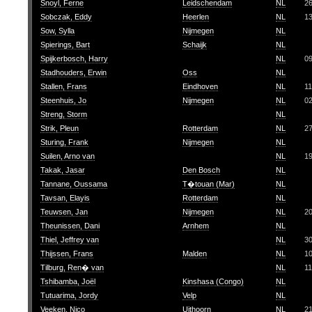
Snoyl, Ferne
Leidschendam
NL
2
Sobczak, Eddy
Heerlen
NL
1
Sow, Sylla
Nijmegen
NL
Spierings, Bart
Schaijk
NL
Spijkerbosch, Harry
NL
09
Stadhouders, Erwin
Oss
NL
Stallen, Frans
Eindhoven
NL
11
Steenhuis, Jo
Nijmegen
NL
0
Streng, Storm
NL
Strik, Pleun
Rotterdam
NL
2
Sturing, Frank
Nijmegen
NL
Suilen, Arno van
NL
19
Takak, Jasar
Den Bosch
NL
Tannane, Oussama
T�touan (Mar)
NL
Tavsan, Elayis
Rotterdam
NL
Teuwsen, Jan
Nijmegen
NL
2
Theunissen, Dani
Arnhem
NL
Thiel, Jeffrey van
NL
3
Thijssen, Frans
Malden
NL
1
Tilburg, Ren� van
NL
11
Tshibamba, Joël
Kinshasa (Congo)
NL
Tutuarima, Jordy
Velp
NL
Veeken, Nico
Uithoorn
NL
2