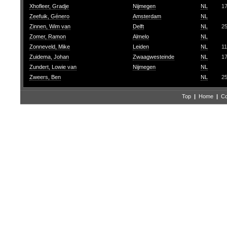
Xhofleer, Gradje
Nijmegen
NL
1
Zeefuik, Género
Amsterdam
NL
Zinnen, Wim van
Delft
NL
25
Zomer, Ramon
Almelo
NL
Zonneveld, Mike
Leiden
NL
11
Zuidema, Johan
Zwaagwesteinde
NL
1
Zundert, Lowie van
Nijmegen
NL
Zweers, Ben
NL
2
Top
|
Home
|
Co