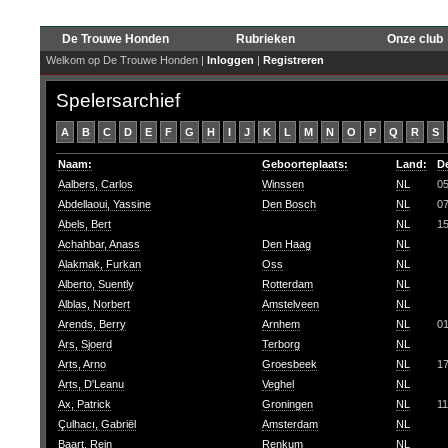
De Trouwe Honden
Rubrieken
Onze club
Welkom op De Trouwe Honden |
Inloggen
|
Registreren
Spelersarchief
A
B
C
D
E
F
G
H
I
J
K
L
M
N
O
P
Q
R
S
Naam:
Geboorteplaats:
Land:
D
Aalbers, Carlos
Winssen
NL
0
Abdellaoui, Yassine
Den Bosch
NL
0
Abels, Bert
NL
1
Achahbar, Anass
Den Haag
NL
Alakmak, Furkan
Oss
NL
Alberto, Suently
Rotterdam
NL
Alblas, Norbert
Amstelveen
NL
Arends, Berry
Arnhem
NL
0
Ars, Sjoerd
Terborg
NL
Arts, Arno
Groesbeek
NL
1
Arts, D'Leanu
Veghel
NL
Ax, Patrick
Groningen
NL
11
Çulhacı, Gabriël
Amsterdam
NL
Baart, Rein
Renkum
NL