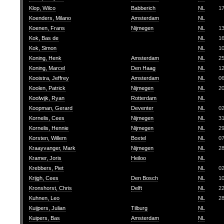
Klop, Wilco
Babberich
NL
1
Koenders, Milano
Amsterdam
NL
Koenen, Frans
Nijmegen
NL
1
Kok, Bas de
NL
1
Kok, Simon
NL
1
Koning, Henk
Amsterdam
NL
2
Koning, Marcel
Den Haag
NL
1
Kooistra, Jeffrey
Amsterdam
NL
06
Koolen, Patrick
Nijmegen
NL
2
Koolwijk, Ryan
Rotterdam
NL
Koopman, Gerard
Deventer
NL
0
Kornelis, Cees
Nijmegen
NL
3
Kornelis, Hennie
Nijmegen
NL
2
Korsten, Willem
Boxtel
NL
07
Kraayvanger, Mark
Nijmegen
NL
2
Kramer, Joris
Heiloo
NL
Krebbers, Piet
NL
0
Krijgh, Cees
Den Bosch
NL
1
Kronshorst, Chris
Delft
NL
2
Kuhnen, Leo
NL
2
Kuijpers, Julian
Tilburg
NL
Kuipers, Bas
Amsterdam
NL