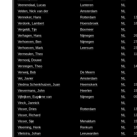
Veenendaal, Lucas
Lunteren
NL
Velden, Nick van der
Amsterdam
NL
Venneker, Hans
Rotterdam
NL
1
Verdonk, Lambert
Hoensbroek
NL
1
Vergeldt, Tijn
Boxmeer
NL
Verhagen, Hans
Nijmegen
NL
2
Verhoeven, Ben
Nijmegen
NL
2
Verhoeven, Mark
Leersum
NL
2
Vermeulen, Theo
NL
11
Vernooij, Douwe
NL
Verstegen, Theo
NL
14
Verweij, Bob
De Meern
NL
Vet, Javier
Amsterdam
NL
Viedma Schenkhuizen, Juan
Heemskerk
NL
1
Vievermans, John
Heerlen
NL
1
Vijfeijken, Eug�ne van
Nijmegen
NL
0
Vinck, Jannick
NL
Visser, Dries
Rotterdam
NL
1
Visser, Richard
NL
1
Visser, Sije
Menaldum
NL
1
Vleeming, Henk
Renkum
NL
1
Vlietstra, Johan
Leeuwarden
NL
10