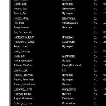
Pellen, Bob
Nijmegen
NL
0
Peters, Jan
Groesbeek
NL
14
Peters, Jo
Nijmegen
NL
1
Peters, Marc
Groesbeek
NL
1
Pijs, Miel
Valkenswaard
NL
1
Platje, Melvin
Naarden
NL
Pol, Bert van de
NL
09
Posthumus, Hans
Harderwijk
NL
2
Pothuizen, Patrick
Culemborg
NL
2
Potjes, Joeri
Nijmegen
NL
Pratt, Duncan
NL
2
Prein, Cor
Culemborg
NL
19
Prent, Alexander
Utrecht
NL
11
Priewe, Manfred
Kleve (Duitsland)
NL
1
Proper, Dirk
Elst
NL
Putten, Frits van
Nijmegen
NL
0
Putten, Peter van
Nijmegen
NL
0
Putten, Michel van
Gennep
NL
Radstaat, Evert
Wageningen
NL
11
Raeven, Roger
Heerlen
NL
1
Rayhi, Mohamed
Eindhoven
NL
Rebergen, Lars
Veenendaal
NL