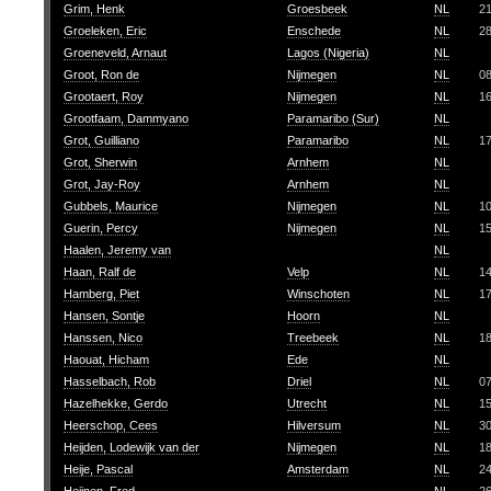
Grim, Henk
Groesbeek
NL
2
Groeleken, Eric
Enschede
NL
2
Groeneveld, Arnaut
Lagos (Nigeria)
NL
Groot, Ron de
Nijmegen
NL
0
Grootaert, Roy
Nijmegen
NL
1
Grootfaam, Dammyano
Paramaribo (Sur)
NL
Grot, Guilliano
Paramaribo
NL
1
Grot, Sherwin
Arnhem
NL
Grot, Jay-Roy
Arnhem
NL
Gubbels, Maurice
Nijmegen
NL
1
Guerin, Percy
Nijmegen
NL
1
Haalen, Jeremy van
NL
Haan, Ralf de
Velp
NL
1
Hamberg, Piet
Winschoten
NL
1
Hansen, Sontje
Hoorn
NL
Hanssen, Nico
Treebeek
NL
1
Haouat, Hicham
Ede
NL
Hasselbach, Rob
Driel
NL
0
Hazelhekke, Gerdo
Utrecht
NL
1
Heerschop, Cees
Hilversum
NL
3
Heijden, Lodewijk van der
Nijmegen
NL
1
Heije, Pascal
Amsterdam
NL
2