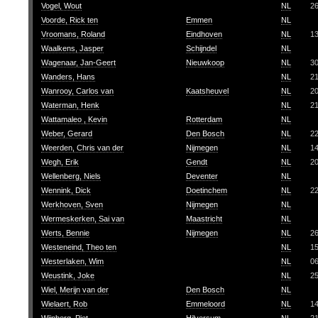
Vogel, Wout
NL
2
Voorde, Rick ten
Emmen
NL
Vroomans, Roland
Eindhoven
NL
1
Waalkens, Jasper
Schijndel
NL
Wagenaar, Jan-Geert
Nieuwkoop
NL
3
Wanders, Hans
NL
2
Wanrooy, Carlos van
Kaatsheuvel
NL
2
Waterman, Henk
NL
2
Wattamaleo , Kevin
Rotterdam
NL
Weber, Gerard
Den Bosch
NL
2
Weerden, Chris van der
Nijmegen
NL
1
Wegh, Erik
Gendt
NL
2
Wellenberg, Niels
Deventer
NL
Wennink, Dick
Doetinchem
NL
2
Werkhoven, Sven
Nijmegen
NL
Wermeskerken, Sai van
Maastricht
NL
Werts, Bennie
Nijmegen
NL
2
Westeneind, Theo ten
NL
1
Westerlaken, Wim
NL
0
Weustink, Joke
NL
2
Wiel, Merijn van der
Den Bosch
NL
Wielaert, Rob
Emmeloord
NL
1