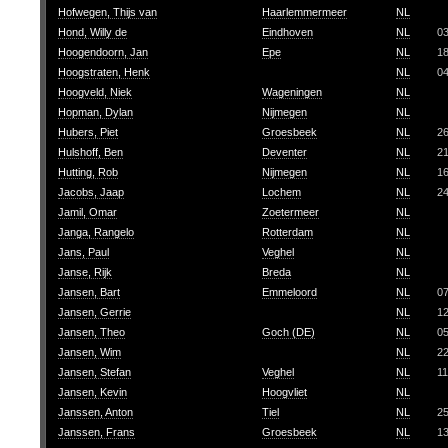
Hofwegen, Thijs van
Haarlemmermeer
NL
Hond, Willy de
Eindhoven
NL
0
Hoogendoorn, Jan
Epe
NL
1
Hoogstraten, Henk
NL
0
Hoogveld, Niek
Wageningen
NL
Hopman, Dylan
Nijmegen
NL
Hubers, Piet
Groesbeek
NL
2
Hulshoff, Ben
Deventer
NL
2
Hutting, Rob
Nijmegen
NL
1
Jacobs, Jaap
Lochem
NL
2
Jamil, Omar
Zoetermeer
NL
Janga, Rangelo
Rotterdam
NL
Jans, Paul
Veghel
NL
Janse, Rijk
Breda
NL
Jansen, Bart
Emmeloord
NL
0
Jansen, Gerrie
NL
1
Jansen, Theo
Goch (DE)
NL
0
Jansen, Wim
NL
2
Jansen, Stefan
Veghel
NL
11
Jansen, Kevin
Hoogvliet
NL
Janssen, Anton
Tiel
NL
2
Janssen, Frans
Groesbeek
NL
1