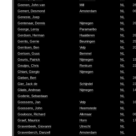
Geenen, John van
Mill
NL
2
Gemert, Desmond
Amsterdam
NL
0
Geneste, Joep
NL
Gentenaar, Dennis
Nijmegen
NL
26
George, Leroy
Paramaribo
NL
Gerdsen, Herman
Haalderen
NL
2
Gerrits, Gerrie
Beuningen
NL
2
Gerritsen, Ben
Velp
NL
2
Gertsen, Guus
Bemmel
NL
Geurts, Patrick
Nijmegen
NL
1
Geutjes, Chris
Renkum
NL
2
Ghiani, Giorgio
Nijmegen
NL
Gieben, Bert
NL
2
Gier, Jack de
Schijndel
NL
2
Gliatis, Andreas
Nijmegen
NL
1
Goderie, Sebastiaan
NL
Goossens, Jan
Velp
NL
1
Goossens, John
Heemstede
NL
Goulooze, Richard
Alkmaar
NL
0
Graef, Maurice
Horn
NL
1
Gravenbeek, Giovanni
Utrecht
NL
Gravenberch, Danzell
Amsterdam
NL