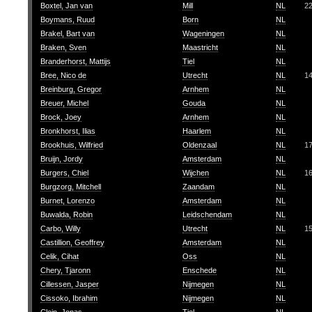
Boxtel, Jan van
Mill
NL
2
Boymans, Ruud
Born
NL
Brakel, Bart van
Wageningen
NL
Braken, Sven
Maastricht
NL
Branderhorst, Mattijs
Tiel
NL
Bree, Nico de
Utrecht
NL
1
Breinburg, Gregor
Arnhem
NL
Breuer, Michel
Gouda
NL
Brock, Joey
Arnhem
NL
Bronkhorst, Ilias
Haarlem
NL
Brookhuis, Wilfried
Oldenzaal
NL
1
Bruijn, Jordy
Amsterdam
NL
Burgers, Chiel
Wijchen
NL
1
Burgzorg, Mitchell
Zaandam
NL
Burnet, Lorenzo
Amsterdam
NL
Buwalda, Robin
Leidschendam
NL
Carbo, Willy
Utrecht
NL
1
Castillion, Geoffrey
Amsterdam
NL
Celik, Cihat
Oss
NL
Chery, Tjaronn
Enschede
NL
Cillessen, Jasper
Nijmegen
NL
Cissoko, Ibrahim
Nijmegen
NL