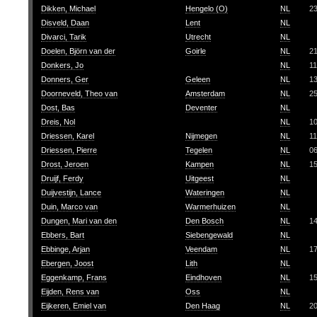
Dikken, Michael
Hengelo (O)
NL
2
Disveld, Daan
Lent
NL
Divarci, Tarik
Utrecht
NL
Doelen, Björn van der
Goirle
NL
21
Donkers, Jo
NL
11
Donners, Ger
Geleen
NL
1
Doorneveld, Theo van
Amsterdam
NL
2
Dost, Bas
Deventer
NL
Dreis, Nol
NL
1
Driessen, Karel
Nijmegen
NL
11
Driessen, Pierre
Tegelen
NL
0
Drost, Jeroen
Kampen
NL
1
Druijf, Ferdy
Uitgeest
NL
Duijvestijn, Lance
Wateringen
NL
Duin, Marco van
Warmerhuizen
NL
Dungen, Mari van den
Den Bosch
NL
1
Ebbers, Bart
Siebengewald
NL
Ebbinge, Arjan
Veendam
NL
1
Ebergen, Joost
Lith
NL
Eggenkamp, Frans
Eindhoven
NL
1
Eijden, Rens van
Oss
NL
Eijkeren, Emiel van
Den Haag
NL
2