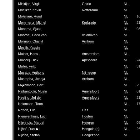
Misidjan, Virgil
Goirle
NL
Moeliker, Kevin
Rotterdam
NL
Molenaar, Ruud
NL
1
Mommertz, Michel
Kerkrade
NL
2
Monsma, Sjaak
NL
0
Moorsel, Paco van
Veldhoven
NL
Mormon, Chamil
Arnhem
NL
Moslih, Yassin
NL
Mulder, Hans
Amsterdam
NL
Mulderij, Dick
Apeldoorn
NL
2
Muller, Felix
NL
3
Musaba, Anthony
Nijmegen
NL
Mustapha, Jesaja
Arnhem
NL
M�hlmann, Bart
NL
2
Nalbantoglu, Muslu
Amersfoort
NL
0
Neeling, Jef de
Amersfoort
NL
2
Nelemans, Toon
NL
1
Netten, Luc
Oss
NL
Nieuwenhuijs, Luc
Houten
NL
Nijenhuis, Marcel
Heteren
NL
0
Nijhof, Dani�l
Hengelo (o)
NL
2
Nijland, Stefan
Hoogezand
NL