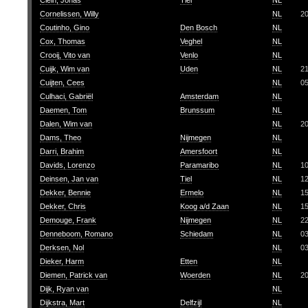
Clein, Jonas
Tiel
NL
Cornelissen, Willy
NL
2
Coutinho, Gino
Den Bosch
NL
Cox, Thomas
Veghel
NL
Crooij, Vito van
Venlo
NL
Cuijk, Wim van
Uden
NL
2
Cuijten, Cees
NL
0
Culhaci, Gabriël
Amsterdam
NL
Daemen, Tom
Brunssum
NL
Dalen, Wim van
NL
2
Dams, Theo
Nijmegen
NL
Darri, Brahim
Amersfoort
NL
Davids, Lorenzo
Paramaribo
NL
1
Deinsen, Jan van
Tiel
NL
1
Dekker, Bennie
Ermelo
NL
1
Dekker, Chris
Koog a/d Zaan
NL
1
Demouge, Frank
Nijmegen
NL
2
Denneboom, Romano
Schiedam
NL
0
Derksen, Nol
NL
0
Dieker, Harm
Etten
NL
Diemen, Patrick van
Woerden
NL
2
Dijk, Ryan van
NL
Dijkstra, Mart
Delfzijl
NL