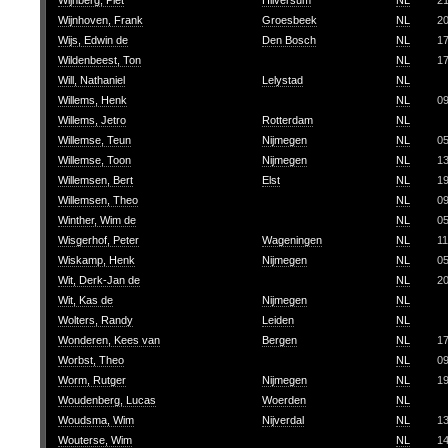
Wijnberg, Piet
Hilversum
NL
2
Wijnhoven, Frank
Groesbeek
NL
2
Wijs, Edwin de
Den Bosch
NL
1
Wildenbeest, Ton
NL
1
Will, Nathaniel
Lelystad
NL
Willems, Henk
NL
09
Willems, Jetro
Rotterdam
NL
Willemse, Teun
Nijmegen
NL
0
Willemse, Toon
Nijmegen
NL
1
Willemsen, Bert
Elst
NL
1
Willemsen, Theo
NL
0
Winther, Wim de
NL
0
Wisgerhof, Peter
Wageningen
NL
11
Wiskamp, Henk
Nijmegen
NL
0
Wit, Derk-Jan de
NL
2
Wit, Kas de
Nijmegen
NL
Wolters, Randy
Leiden
NL
Wonderen, Kees van
Bergen
NL
1
Worbst, Theo
NL
0
Worm, Rutger
Nijmegen
NL
1
Woudenberg, Lucas
Woerden
NL
Woudsma, Wim
Nijverdal
NL
1
Wouterse, Wim
NL
1