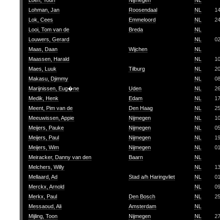
Loen, Youri
Nijmegen
NL
Lohman, Jan
Roosendaal
NL
1
Lok, Cees
Emmeloord
NL
2
Looi, Tom van de
Breda
NL
Louwers, Gerard
NL
0
Maas, Daan
Wijchen
NL
Maassen, Harald
NL
1
Maes, Luuk
Tilburg
NL
2
Makasu, Djimmy
NL
0
Marijnissen, Eug�ne
Uden
NL
2
Medik, Henk
Edam
NL
1
Meent, Pim van de
Den Haag
NL
2
Meeuwissen, Appie
Nijmegen
NL
1
Meijers, Pauke
Nijmegen
NL
0
Meijers, Paul
Nijmegen
NL
1
Meijers, Wim
Nijmegen
NL
0
Meiracker, Danny van den
Baarn
NL
Melchers, Willy
NL
1
Mellaard, Ad
Stad a/h Haringvliet
NL
0
Merckx, Arnold
NL
0
Merkx, Paul
Den Bosch
NL
2
Messaoud, Ali
Amsterdam
NL
Mijling, Toon
Nijmegen
NL
2