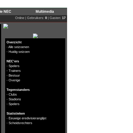
rie NEC
Multimedia
Online | Gebruikers:
0
| Gasten:
17
Overzicht
-
Alle seizoenen
-
Huidig seizoen
NEC'ers
-
Spelers
-
Trainers
-
Bestuur
-
Overige
Tegenstanders
-
Clubs
-
Stadions
-
Spelers
Statistieken
-
Eeuwige eredivisieranglijst
-
Scheidsrechters