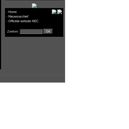
-
Home
-
Nieuwsarchief
-
Officiele website NEC
Zoeken: