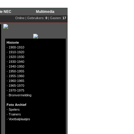
rie NEC
Multimedia
Online | Gebruikers:
0
| Gasten:
17
Historie
-
1900-1910
-
1910-1920
-
1920-1930
-
1930-1940
-
1940-1950
-
1950-1955
-
1955-1960
-
1960-1965
-
1965-1970
-
1970-1975
-
Bronvermelding
Foto Archief
-
Spelers
-
Trainers
-
Voetbalplaatjes