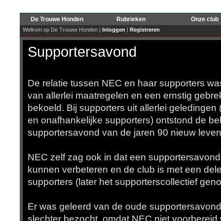
De Trouwe Honden
Rubrieken
Onze club
Welkom op De Trouwe Honden |
Inloggen
|
Registreren
Supportersavond
De relatie tussen NEC en haar supporters was
van allerlei maatregelen en een ernstig gebr
bekoeld. Bij supporters uit allerlei geledinge
en onafhankelijke supporters) ontstond de b
supportersavond van de jaren 90 nieuw leven 
NEC zelf zag ook in dat een supportersavon
kunnen verbeteren en de club is met een dele
supporters (later het supporterscollectief ge
Er was geleerd van de oude supportersavon
slechter bezocht, omdat NEC niet voorbereid