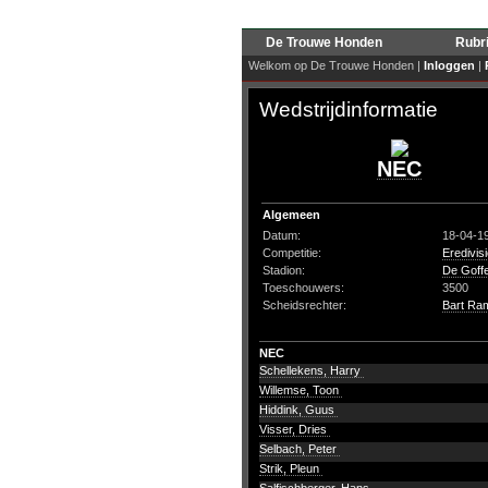
De Trouwe Honden
Rubr
Welkom op De Trouwe Honden |
Inloggen
|
Wedstrijdinformatie
NEC
Algemeen
Datum:
18-04-1
Competitie:
Eredivis
Stadion:
De Goffe
Toeschouwers:
3500
Scheidsrechter:
Bart Ra
NEC
Schellekens, Harry
Willemse, Toon
Hiddink, Guus
Visser, Dries
Selbach, Peter
Strik, Pleun