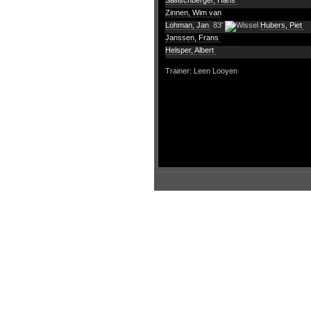
Salfischberger, Hans
Zinnen, Wim van
Lohman, Jan
83'
Hubers, Piet
Janssen, Frans
Helsper, Albert
Trainer: Leen Looyen