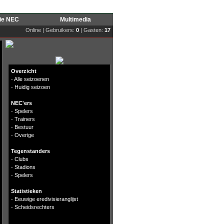
rie NEC
Multimedia
Online | Gebruikers:
0
| Gasten:
17
Overzicht
-
Alle seizoenen
-
Huidig seizoen
NEC'ers
-
Spelers
-
Trainers
-
Bestuur
-
Overige
Tegenstanders
-
Clubs
-
Stadions
-
Spelers
Statistieken
-
Eeuwige eredivisieranglijst
-
Scheidsrechters