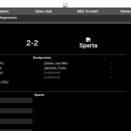
ieken
Onze club
NEC Archief
Histo
Registreren
2-2
Sparta
Doelpunten
981
Zinnen, van Wim
-
ie
Janssen, Frans
-
rt
(onbekend)
-
(onbekend)
-
m (NL)
Sparta