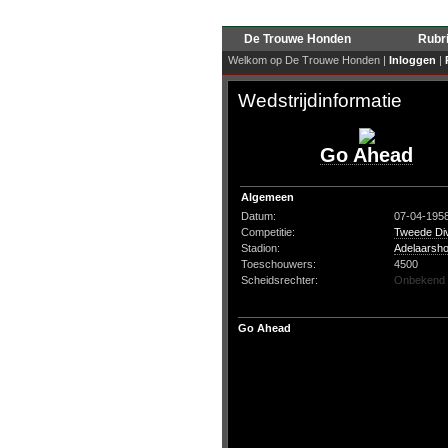
De Trouwe Honden
Rubr
Welkom op De Trouwe Honden |
Inloggen
|
Wedstrijdinformatie
Go Ahead
Algemeen
Datum:
07-04-195
Competitie:
Tweede Div
Stadion:
Adelaarsho
Toeschouwers:
4500
Scheidsrechter:
Onbekend
Go Ahead