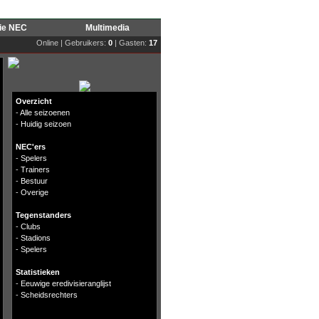
rie NEC
Multimedia
Online | Gebruikers:
0
| Gasten:
17
Overzicht
-
Alle seizoenen
-
Huidig seizoen
NEC'ers
-
Spelers
-
Trainers
-
Bestuur
-
Overige
Tegenstanders
-
Clubs
-
Stadions
-
Spelers
Statistieken
-
Eeuwige eredivisieranglijst
-
Scheidsrechters