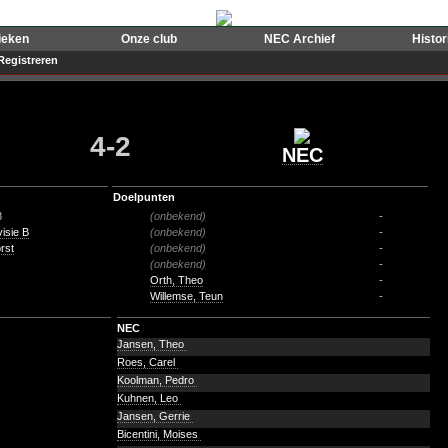
ieken
Onze club
NEC Archief
Histo
Registreren
4-2
NEC
Doelpunten
8
(onbekend)
-
isie B
(onbekend)
-
rst
(onbekend)
-
(onbekend)
-
Orth, Theo
-
Willemse, Teun
-
NEC
Jansen, Theo
Roes, Carel
Koolman, Pedro
Kuhnen, Leo
Jansen, Gerrie
Bicentini, Moises