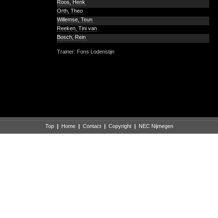
Roos, Henk
Orth, Theo
Willemse, Teun
Reeken, Tini van
Bosch, Rein
Trainer: Fons Lodenstijn
Top
|
Home
|
Contact
|
Copyright
|
NEC Nijmegen