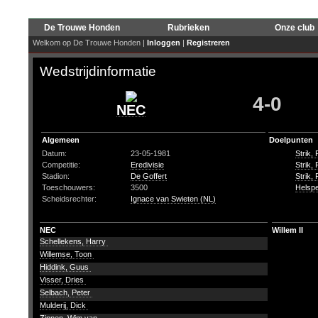
De Trouwe Honden
Rubrieken
Onze club
Welkom op De Trouwe Honden |
Inloggen
|
Registreren
Wedstrijdinformatie
4-0
NEC
Algemeen
Doelpunten
Datum:
23-05-1981
Strik,
Competitie:
Eredivisie
Strik,
Stadion:
De Goffert
Strik,
Toeschouwers:
3500
Helspe
Scheidsrechter:
Ignace van Swieten (NL)
NEC
Willem II
Schellekens, Harry
Willemse, Toon
Hiddink, Guus
Visser, Dries
Selbach, Peter
Mulderij, Dick