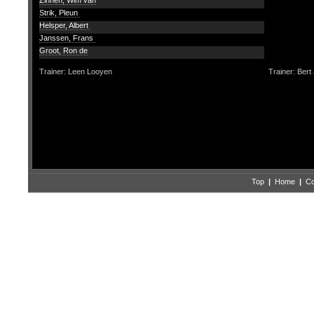
Zinnen, Wim van
Strik, Pleun
Helsper, Albert
Janssen, Frans
Groot, Ron de
Trainer: Leen Looyen
Trainer: Bert
Top
|
Home
|
Co