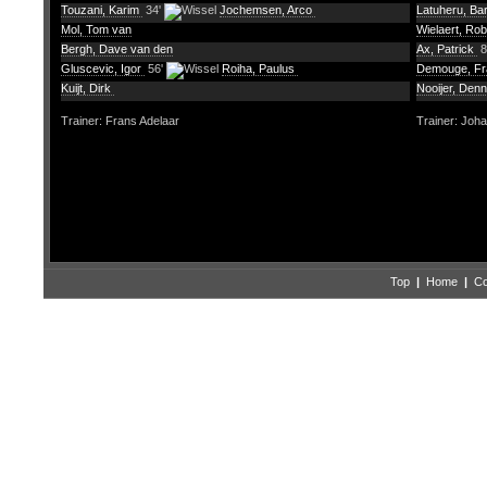
Touzani, Karim
34'
Jochemsen, Arco
Latuheru, Ba
Mol, Tom van
Wielaert, Ro
Bergh, Dave van den
Ax, Patrick
8
Gluscevic, Igor
56'
Roiha, Paulus
Demouge, F
Kuijt, Dirk
Nooijer, Denn
Trainer: Frans Adelaar
Trainer: Joh
Top
|
Home
|
Co