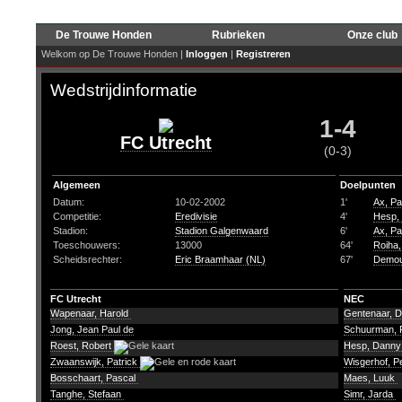
De Trouwe Honden
Rubrieken
Onze club
Welkom op De Trouwe Honden |
Inloggen
|
Registreren
Wedstrijdinformatie
1-4
FC Utrecht
(0-3)
Algemeen
Doelpunten
Datum:
10-02-2002
1'
Ax, Pa
Competitie:
Eredivisie
4'
Hesp,
Stadion:
Stadion Galgenwaard
6'
Ax, Pa
Toeschouwers:
13000
64'
Roiha,
Scheidsrechter:
Eric Braamhaar (NL)
67'
Demou
FC Utrecht
NEC
Wapenaar, Harold
Gentenaar, 
Jong, Jean Paul de
Schuurman, 
Roest, Robert
Hesp, Dann
Zwaanswijk, Patrick
Wisgerhof, P
Bosschaart, Pascal
Maes, Luuk
Tanghe, Stefaan
Simr, Jarda