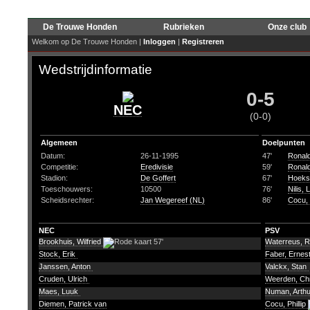
De Trouwe Honden
Rubrieken
Onze club
Welkom op De Trouwe Honden |
Inloggen
|
Registreren
Wedstrijdinformatie
0-5
NEC
(0-0)
Algemeen
Doelpunten
Datum:
26-11-1995
47'
Ronal
Competitie:
Eredivisie
59'
Ronal
Stadion:
De Goffert
67'
Hoekst
Toeschouwers:
10500
76'
Nilis, 
Scheidsrechter:
Jan Wegereef (NL)
86'
Cocu, P
NEC
PSV
Brookhuis, Wilfried
57'
Waterreus, 
Stock, Erik
Faber, Ernes
Janssen, Anton
Valckx, Stan
Cruden, Ulrich
Weerden, Chr
Maes, Luuk
Numan, Arth
Diemen, Patrick van
Cocu, Phillip