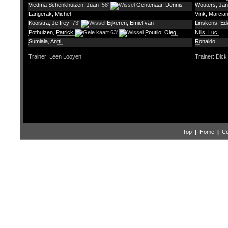
Viedma Schenkhuizen, Juan
58'
Gentenaar, Dennis
Wouters, Ja
Langerak, Michel
Vink, Marcia
Kooistra, Jeffrey
73'
Eijkeren, Emiel van
Linskens, E
Pothuizen, Patrick
63'
Poutilo, Oleg
Nilis, Luc
Sumiala, Antti
Ronaldo,
Trainer: Leen Looyen
Trainer: Dic
Top
|
Home
|
Co