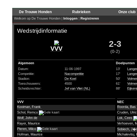
De Trouwe Honden
Rubrieken
Onze club
Welkom op De Trouwe Honden |
Inloggen
|
Registreren
Wedstrijdinformatie
2-3
VVV
(0-2)
Algemeen
Doelpunten
Datum:
11-06-1997
13'
Langer
Competitie:
Nacompetitie
17'
Langer
Stadion:
De Koel
50'
Volmer
Toeschouwers:
4500
61'
Volmer
Scheidsrechter:
Jef van Vliet (NL)
88'
Eijker
VVV
NEC
Kooiman, Frank
Roorda, Bas
Schol, Remco
Cruden, Ulri
Wolf, John de
Lok, Cees
Rayer, Maurice
Verhoeven, 
Pieren, Milco
Sobiech, J�
Hofman, Maurice
Michalevitsj,