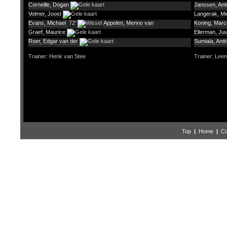
Corneille, Dogan
Janssen, An
Volmer, Joost
Langerak, Mi
Evans, Michael
72'
Appelen, Menno van
Koning, Marc
Graef, Maurice
Ellerman, Ju
Roer, Edgar van der
Sumiala, Antt
Trainer: Henk van Stee
Trainer: Lee
Top
|
Home
|
Co