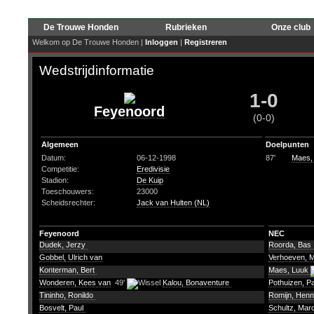
De Trouwe Honden
Rubrieken
Onze club
Welkom op De Trouwe Honden |
Inloggen
|
Registreren
Wedstrijdinformatie
1-0
Feyenoord
(0-0)
Algemeen
Doelpunten
Datum:
06-12-1998
87'
Maes,
Competitie:
Eredivisie
Stadion:
De Kuip
Toeschouwers:
23000
Scheidsrechter:
Jack van Hulten (NL)
Feyenoord
NEC
Dudek, Jerzy
Roorda, Bas
Gobbel, Ulrich van
Verhoeven, 
Konterman, Bert
Maes, Luuk
Wonderen, Kees van
49'
Kalou, Bonaventure
Pothuizen, P
Tininho, Ronildo
Romijn, Henn
Bosvelt, Paul
Schultz, Ma