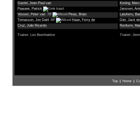
Gastel, Jean-Paul van
Koning, Marc
Paauwe, Patrick
Janssen, An
Vossen, Peter van
78'
Pinas, Brian
Latuheru, Ba
Tomasson, Jon Dahl
88'
Haan, Ferry de
Gier, Jack de
Cruz, Julio Ricardo
Renfurm, Ma
Trainer: Leo Beenhakker
Trainer: Jim
Top
|
Home
|
Co