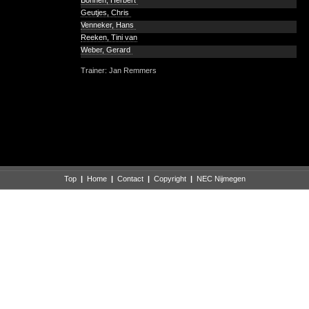
Bönnen, Herbert
Geutjes, Chris
Venneker, Hans
Reeken, Tini van
Weber, Gerard
Trainer: Jan Remmers
Top
|
Home
|
Contact
|
Copyright
|
NEC Nijmegen