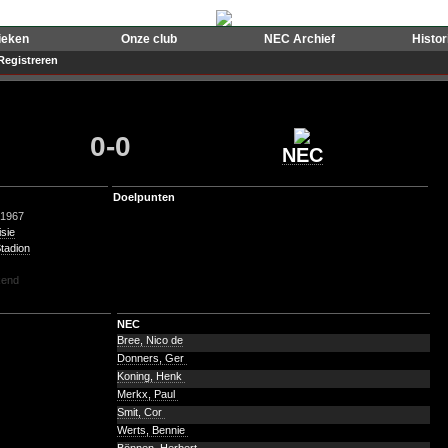
ieken
Onze club
NEC Archief
Histo
Registreren
0-0
NEC
Doelpunten
-1967
isie
tadion
end
NEC
Bree, Nico de
Donners, Ger
Koning, Henk
Merkx, Paul
Smit, Cor
Werts, Bennie