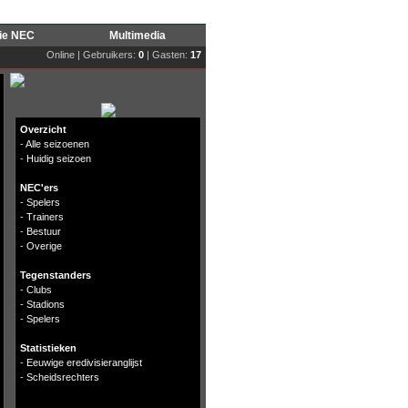
rie NEC
Multimedia
Online | Gebruikers:
0
| Gasten:
17
Overzicht
-
Alle seizoenen
-
Huidig seizoen
NEC'ers
-
Spelers
-
Trainers
-
Bestuur
-
Overige
Tegenstanders
-
Clubs
-
Stadions
-
Spelers
Statistieken
-
Eeuwige eredivisieranglijst
-
Scheidsrechters