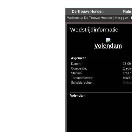
De Trouwe Honden
Rubr
Welkom op De Trouwe Honden |
Inloggen
|
Wedstrijdinformatie
Volendam
Algemeen
Datum:
03-09
Competitie:
Erediv
Stadion:
Kras S
Toeschouwers:
10000
Scheidsrechter:
Onbek
Volendam