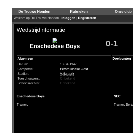
De Trouwe Honden
Rubrieken
Onze club
Welkom op De Trouwe Honden |
Inloggen
|
Registreren
Wedstrijdinformatie
0-1
Enschedese Boys
Algemeen
Doelpunten
Datum:
13-04-1947
Competitie:
Eerste klasse Oost
Stadion:
Volkspark
Toeschouwers:
Onbekend
Scheidsrechter:
Onbekend
Enschedese Boys
NEC
Trainer:
Trainer: Ber