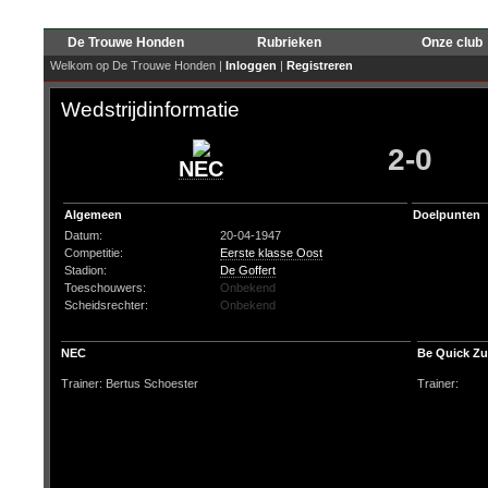
De Trouwe Honden
Rubrieken
Onze club
Welkom op De Trouwe Honden |
Inloggen
|
Registreren
Wedstrijdinformatie
2-0
NEC
Algemeen
Doelpunten
Datum:
20-04-1947
Competitie:
Eerste klasse Oost
Stadion:
De Goffert
Toeschouwers:
Onbekend
Scheidsrechter:
Onbekend
NEC
Be Quick Z
Trainer: Bertus Schoester
Trainer: