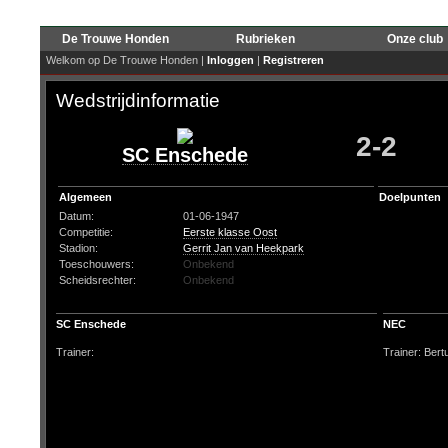
De Trouwe Honden
Rubrieken
Onze club
Welkom op De Trouwe Honden |
Inloggen
|
Registreren
Wedstrijdinformatie
2-2
SC Enschede
Algemeen
Doelpunten
Datum:
01-06-1947
Competitie:
Eerste klasse Oost
Stadion:
Gerrit Jan van Heekpark
Toeschouwers:
Onbekend
Scheidsrechter:
Onbekend
SC Enschede
NEC
Trainer:
Trainer: Ber