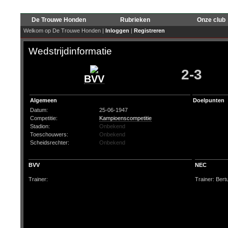
De Trouwe Honden
Rubrieken
Onze club
Welkom op De Trouwe Honden |
Inloggen
|
Registreren
Wedstrijdinformatie
2-3
BVV
Algemeen
Doelpunten
Datum:
25-06-1947
Competitie:
Kampioenscompetitie
Stadion:
Onbekend
Toeschouwers:
Onbekend
Scheidsrechter:
Onbekend
BVV
NEC
Trainer:
Trainer: Ber