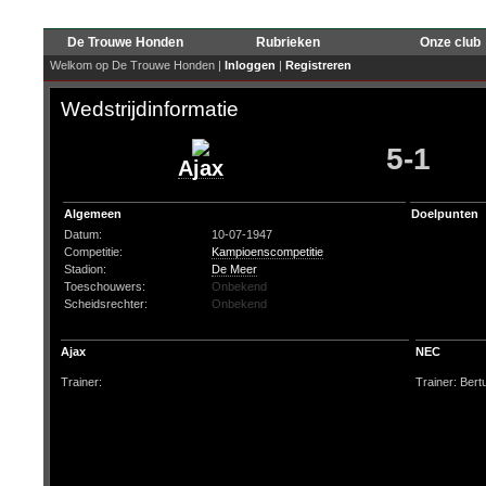
De Trouwe Honden
Rubrieken
Onze club
Welkom op De Trouwe Honden |
Inloggen
|
Registreren
Wedstrijdinformatie
5-1
Ajax
Algemeen
Doelpunten
Datum:
10-07-1947
Competitie:
Kampioenscompetitie
Stadion:
De Meer
Toeschouwers:
Onbekend
Scheidsrechter:
Onbekend
Ajax
NEC
Trainer:
Trainer: Ber