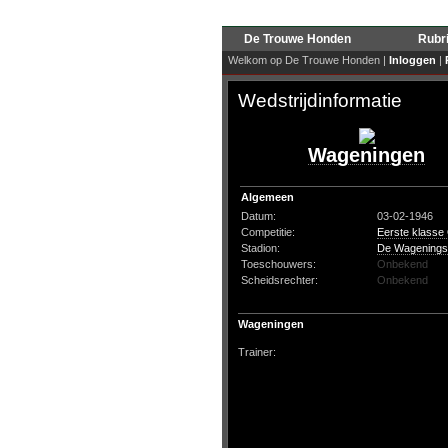
De Trouwe Honden
Rubr
Welkom op De Trouwe Honden |
Inloggen
|
Wedstrijdinformatie
Wageningen
Algemeen
Datum:
03-02-1946
Competitie:
Eerste klasse
Stadion:
De Wagenings
Toeschouwers:
Onbekend
Scheidsrechter:
Onbekend
Wageningen
Trainer: