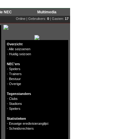
rie NEC
Multimedia
Online | Gebruikers:
0
| Gasten:
17
Overzicht
-
Alle seizoenen
-
Huidig seizoen
NEC'ers
-
Spelers
-
Trainers
-
Bestuur
-
Overige
Tegenstanders
-
Clubs
-
Stadions
-
Spelers
Statistieken
-
Eeuwige eredivisieranglijst
-
Scheidsrechters