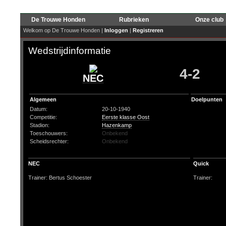
De Trouwe Honden
Rubrieken
Onze club
Welkom op De Trouwe Honden |
Inloggen
|
Registreren
Wedstrijdinformatie
4-2
NEC
Algemeen
Doelpunten
Datum:
20-10-1940
Competitie:
Eerste klasse Oost
Stadion:
Hazenkamp
Toeschouwers:
Onbekend
Scheidsrechter:
Onbekend
NEC
Quick
Trainer: Bertus Schoester
Trainer: