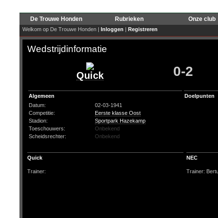
De Trouwe Honden
Rubrieken
Onze club
Welkom op De Trouwe Honden |
Inloggen
|
Registreren
Wedstrijdinformatie
0-2
Quick
Algemeen
Doelpunten
Datum:
02-03-1941
Competitie:
Eerste klasse Oost
Stadion:
Sportpark Hazekamp
Toeschouwers:
Onbekend
Scheidsrechter:
Onbekend
Quick
NEC
Trainer:
Trainer: Ber