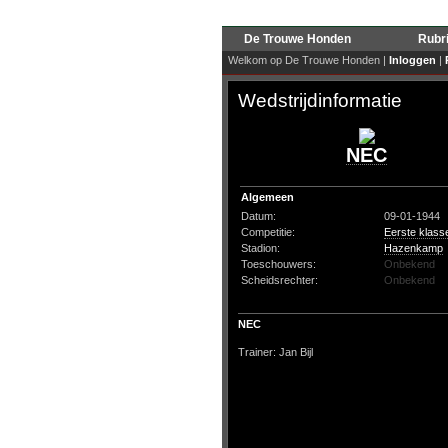
De Trouwe Honden
Rubr
Welkom op De Trouwe Honden |
Inloggen
|
Wedstrijdinformatie
NEC
Algemeen
Datum:
09-01-1944
Competitie:
Eerste klass
Stadion:
Hazenkamp
Toeschouwers:
Onbekend
Scheidsrechter:
Onbekend
NEC
Trainer: Jan Bijl