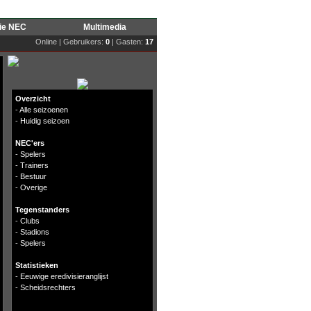
rie NEC
Multimedia
Online | Gebruikers:
0
| Gasten:
17
Overzicht
-
Alle seizoenen
-
Huidig seizoen
NEC'ers
-
Spelers
-
Trainers
-
Bestuur
-
Overige
Tegenstanders
-
Clubs
-
Stadions
-
Spelers
Statistieken
-
Eeuwige eredivisieranglijst
-
Scheidsrechters