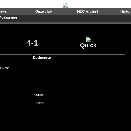
ieken
Onze club
NEC Archief
Histo
Registreren
4-1
Quick
Doelpunten
e Oost
Quick
Trainer: