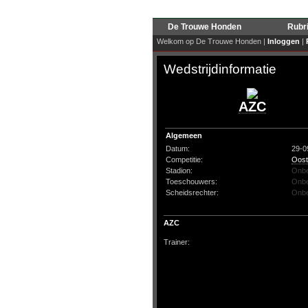
De Trouwe Honden
Rubr
Welkom op De Trouwe Honden |
Inloggen
|
Wedstrijdinformatie
AZC
Algemeen
Datum:
29-0
Competitie:
Oost
Stadion:
Onb
Toeschouwers:
Onb
Scheidsrechter:
Onb
AZC
Trainer: