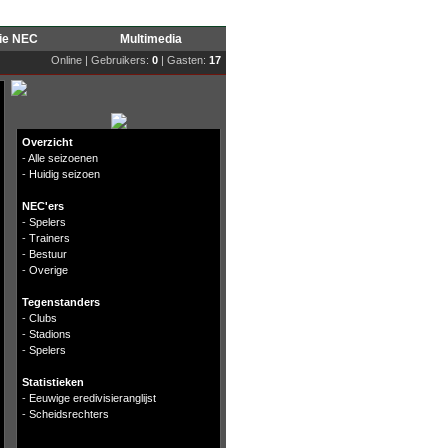
rie NEC
Multimedia
Online | Gebruikers:
0
| Gasten:
17
Overzicht
-
Alle seizoenen
-
Huidig seizoen
NEC'ers
-
Spelers
-
Trainers
-
Bestuur
-
Overige
Tegenstanders
-
Clubs
-
Stadions
-
Spelers
Statistieken
-
Eeuwige eredivisieranglijst
-
Scheidsrechters