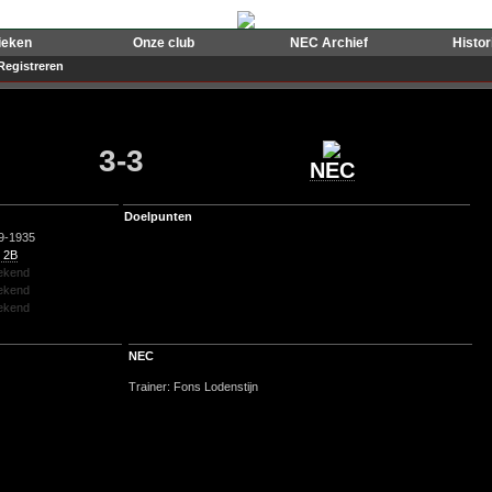
ieken
Onze club
NEC Archief
Histo
Registreren
3-3
NEC
Doelpunten
9-1935
 2B
ekend
ekend
ekend
NEC
Trainer: Fons Lodenstijn