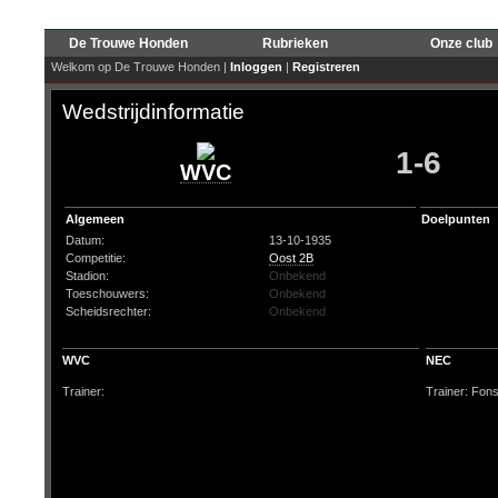
De Trouwe Honden
Rubrieken
Onze club
Welkom op De Trouwe Honden |
Inloggen
|
Registreren
Wedstrijdinformatie
1-6
WVC
Algemeen
Doelpunten
Datum:
13-10-1935
Competitie:
Oost 2B
Stadion:
Onbekend
Toeschouwers:
Onbekend
Scheidsrechter:
Onbekend
WVC
NEC
Trainer:
Trainer: Fons