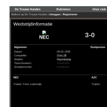
De Trouwe Honden
Rubrieken
Onze club
Welkom op De Trouwe Honden |
Inloggen
|
Registreren
Wedstrijdinformatie
3-0
NEC
Algemeen
Doelpunten
Datum:
09-02-1936
Competitie:
Oost 2B
Stadion:
Hazenkamp
Toeschouwers:
Onbekend
Scheidsrechter:
Onbekend
NEC
AZC
Trainer: Fons Lodenstijn
Trainer: