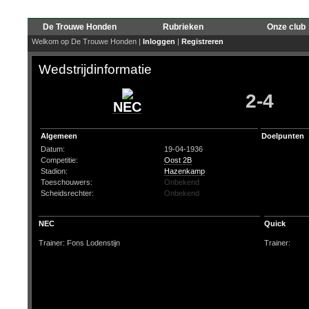
De Trouwe Honden
Rubrieken
Onze club
Welkom op De Trouwe Honden |
Inloggen
|
Registreren
Wedstrijdinformatie
2-4
NEC
Algemeen
Doelpunten
Datum:
19-04-1936
Competitie:
Oost 2B
Stadion:
Hazenkamp
Toeschouwers:
Onbekend
Scheidsrechter:
Onbekend
NEC
Quick
Trainer: Fons Lodenstijn
Trainer: