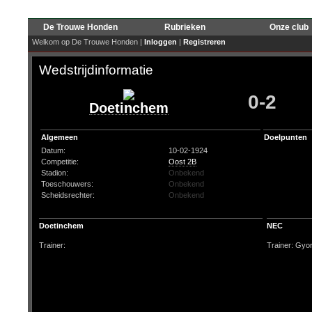
De Trouwe Honden
Rubrieken
Onze club
Welkom op De Trouwe Honden |
Inloggen
|
Registreren
Wedstrijdinformatie
0-2
Doetinchem
Algemeen
Doelpunten
Datum:
10-02-1924
Competitie:
Oost 2B
Stadion:
Onbekend
Toeschouwers:
Onbekend
Scheidsrechter:
Onbekend
Doetinchem
NEC
Trainer:
Trainer: Gyo