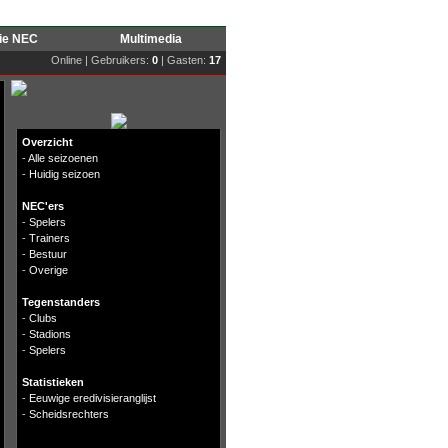
rie NEC
Multimedia
Online | Gebruikers:
0
| Gasten:
17
Overzicht
-
Alle seizoenen
-
Huidig seizoen
NEC'ers
-
Spelers
-
Trainers
-
Bestuur
-
Overige
Tegenstanders
-
Clubs
-
Stadions
-
Spelers
Statistieken
-
Eeuwige eredivisieranglijst
-
Scheidsrechters