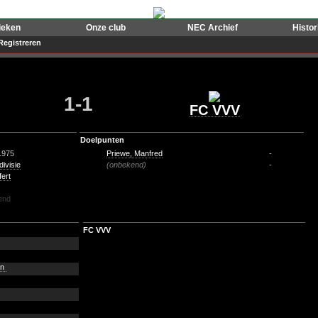
ieken
Onze club
NEC Archief
Histo
Registreren
1-1
FC VVV
Doelpunten
1975
Priewe, Manfred
-
divisie
(onbekend)
-
ert
end
FC VVV
en