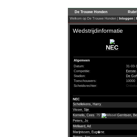
De Trouwe Honden
Rubr
Welkom op De Trouwe Honden |
Inloggen
|
Wedstrijdinformatie
NEC
Algemeen
Datum:
31-03-
Competitie:
Eerste 
Stadion:
De Goff
Toeschouwers:
10000
Scheidsrechter:
Onbek
NEC
Schellekens, Harry
Visser, Sije
Kornelis, Cees
75'
Gerritsen, B
Peters, Jo
Mellaard, Ad
Marijnissen, Eug�ne