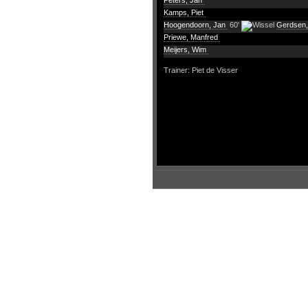
Peters, Jan
Kamps, Piet
Hoogendoorn, Jan
60'
Gerdsen
Priewe, Manfred
Meijers, Wim
Trainer: Piet de Visser