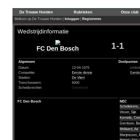
De Trouwe Honden
Rubrieken
Onze club
Welkom op De Trouwe Honden |
Inloggen
|
Registreren
Wedstrijdinformatie
1-1
FC Den Bosch
Algemeen
Doelpunten
Datum:
13-04-1975
(onbe
Competitie:
Eerste divisie
Gerds
Stadion:
De Vliert
Toeschouwers:
6000
Scheidsrechter:
Onbekend
FC Den Bosch
NEC
Schellekens,
Visser, Sije
Kornelis, Ce
Gerritsen, B
Mellaard, Ad
Marijnissen