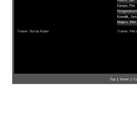
Peters, Jan
Kamps, Piet
Hoogendoorn
Kowalik, Ja
Meijers, Wim
Trainer: Nol de Ruiter
Trainer: Piet
Top
|
Home
|
Co