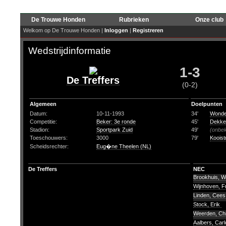
De Trouwe Honden
Rubrieken
Onze club
Welkom op De Trouwe Honden |
Inloggen
|
Registreren
Wedstrijdinformatie
1-3
De Treffers
(0-2)
Algemeen
Doelpunten
Datum:
10-11-1993
34'
Wonde
Competitie:
Beker: 3e ronde
45'
Dekker
Stadion:
Sportpark Zuid
49'
(onbe
Toeschouwers:
3000
79'
Kooist
Scheidsrechter:
Eug�ne Theelen (NL)
De Treffers
NEC
Brookhuis, Wi
Wijnhoven, 
Linden, Cees
Stock, Erik
Weerden, Chr
Aalbers, Car