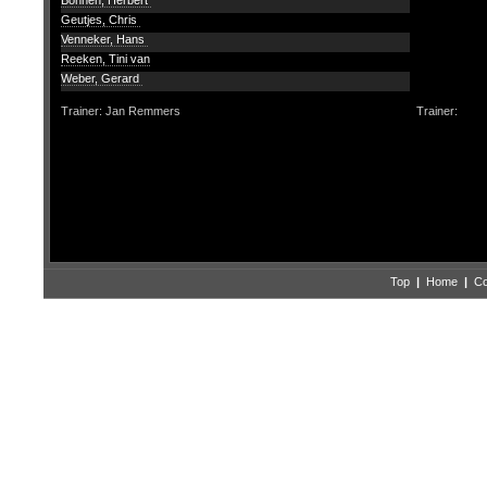
Bönnen, Herbert
Geutjes, Chris
Venneker, Hans
Reeken, Tini van
Weber, Gerard
Trainer: Jan Remmers
Trainer:
Top
|
Home
|
Co