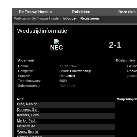
De Trouwe Honden
Rubrieken
Onze club
Welkom op De Trouwe Honden |
Inloggen
|
Registreren
Wedstrijdinformatie
2-1
NEC
Algemeen
Doelpunten
Datum:
31-12-1967
Geutje
Competitie:
Beker: Poulewedstrijd
Reeken
Stadion:
De Goffert
(onbe
Toeschouwers:
6000
Scheidsrechter:
Onbekend
NEC
Wageninge
Bree, Nico de
Donners, Ger
Kornelis, Cees
Merkx, Paul
Mellaard, Ad
Werts, Bennie