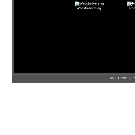
Wedstrijdverslag
Ron
Top
|
Home
|
Co