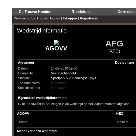
De Trouwe Honden
Rubrieken
Onze club
Welkom op De Trouwe Honden |
Inloggen
|
Registreren
Wedstrijdinformatie
AFG
AGOVV
(AFG)
Algemeen
Doelpunten
Datum:
14-07-2010 19:00
Competitie:
Vriendschappelijk
Stadion:
Sportpark v.v. Beuningse Boys
Toeschouwers:
Onbekend
Scheidsrechter:
Onbekend
Bijzondere wedstrijdinformatie
I.v.m. noodweer in Beuningen is de wedstrijd op het laatste moment afgelast.
AGOVV
NEC
Trainer:
Trainer:
Meer over deze wedstrijd