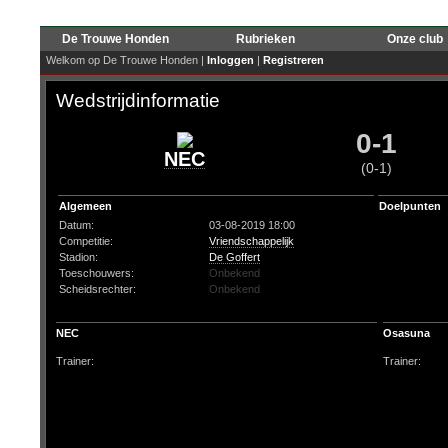
De Trouwe Honden
Rubrieken
Onze club
Welkom op De Trouwe Honden |
Inloggen
|
Registreren
Wedstrijdinformatie
0-1
NEC
(0-1)
Algemeen
Doelpunten
Datum:
03-08-2019 18:00
Competitie:
Vriendschappelijk
Stadion:
De Goffert
Toeschouwers:
Onbekend
Scheidsrechter:
Onbekend
NEC
Osasuna
Trainer:
Trainer: