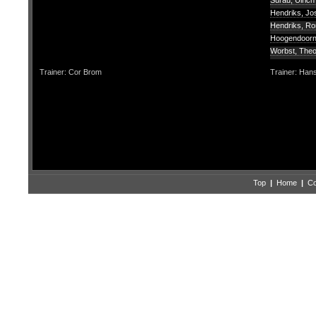
Surau, Ulric
Hendriks, J
Hendriks, R
Hoogendoorn
Worbst, The
Trainer: Cor Brom
Trainer: Han
Top
|
Home
|
Co