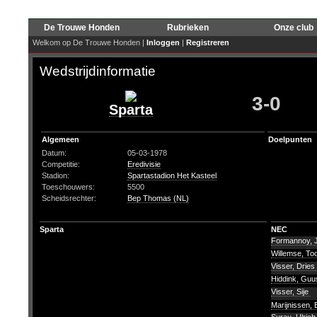
De Trouwe Honden
Rubrieken
Onze club
Welkom op De Trouwe Honden |
Inloggen
|
Registreren
Wedstrijdinformatie
3-0
Sparta
Algemeen
Doelpunten
Datum:
05-03-1978
Competitie:
Eredivisie
Stadion:
Spartastadion Het Kasteel
Toeschouwers:
5500
Scheidsrechter:
Bep Thomas (NL)
Sparta
NEC
Formannoy, 
Willemse, T
Visser, Dries
Hiddink, Gu
Visser, Sije
Marijnissen