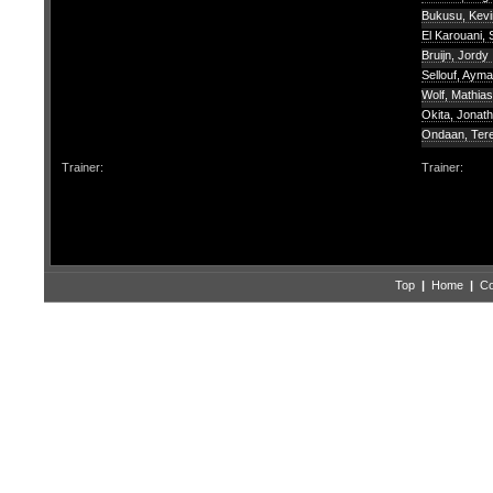
Bukusu, Kev
El Karouani, 
Bruijn, Jordy
Sellouf, Aym
Wolf, Mathias
Okita, Jonat
Ondaan, Tere
Trainer:
Trainer:
Top
|
Home
|
Co