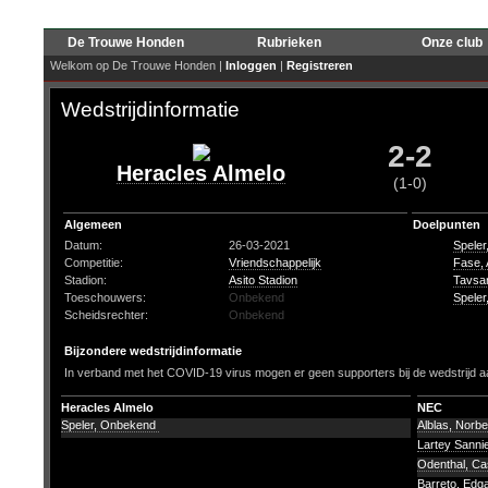
De Trouwe Honden
Rubrieken
Onze club
Welkom op De Trouwe Honden |
Inloggen
|
Registreren
Wedstrijdinformatie
2-2
Heracles Almelo
(1-0)
Algemeen
Doelpunten
Datum:
26-03-2021
Spele
Competitie:
Vriendschappelijk
Fase, 
Stadion:
Asito Stadion
Tavsan
Toeschouwers:
Onbekend
Spele
Scheidsrechter:
Onbekend
Bijzondere wedstrijdinformatie
In verband met het COVID-19 virus mogen er geen supporters bij de wedstrijd a
Heracles Almelo
NEC
Speler, Onbekend
Alblas, Norbe
Lartey Sanni
Odenthal, C
Barreto, Edg