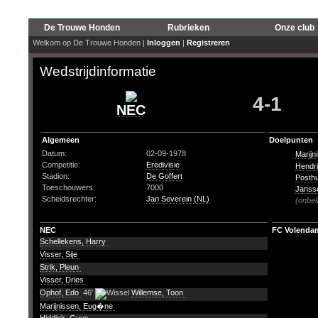
De Trouwe Honden
Rubrieken
Onze club
Welkom op De Trouwe Honden |
Inloggen
|
Registreren
Wedstrijdinformatie
4-1
NEC
Algemeen
Doelpunten
Datum:
02-09-1978
Marij
Competitie:
Eredivisie
Hendri
Stadion:
De Goffert
Posth
Toeschouwers:
7000
Janss
Scheidsrechter:
Jan Severein (NL)
(onbe
NEC
FC Volenda
Schellekens, Harry
Visser, Sije
Strik, Pleun
Visser, Dries
Ophof, Edo
46'
Willemse, Toon
Marijnissen, Eug�ne