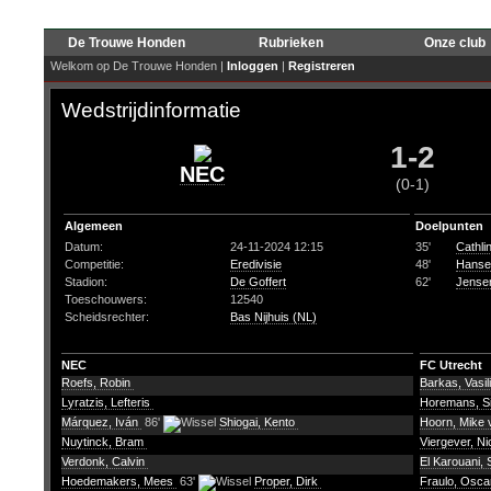
De Trouwe Honden
Rubrieken
Onze club
Welkom op De Trouwe Honden |
Inloggen
|
Registreren
Wedstrijdinformatie
1-2
NEC
(0-1)
Algemeen
Doelpunten
Datum:
24-11-2024 12:15
35'
Cathli
Competitie:
Eredivisie
48'
Hansen
Stadion:
De Goffert
62'
Jensen
Toeschouwers:
12540
Scheidsrechter:
Bas Nijhuis (NL)
NEC
FC Utrecht
Roefs, Robin
Barkas, Vasil
Lyratzis, Lefteris
Horemans, S
Márquez, Iván
86'
Shiogai, Kento
Hoorn, Mike 
Nuytinck, Bram
Viergever, N
Verdonk, Calvin
El Karouani, 
Hoedemakers, Mees
63'
Proper, Dirk
Fraulo, Osc