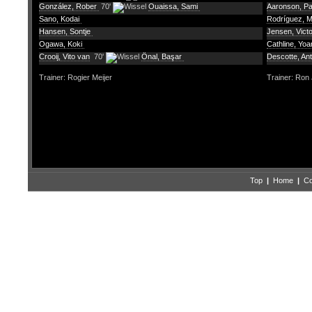
González, Rober
70'
Ouaissa, Sami
Aaronson, P
Sano, Kodai
Rodríguez, M
Hansen, Sontje
Jensen, Vict
Ogawa, Koki
Cathline, Yo
Crooij, Vito van
70'
Önal, Başar
Descotte, An
Trainer: Rogier Meijer
Trainer: Ron
Top
|
Home
|
Co