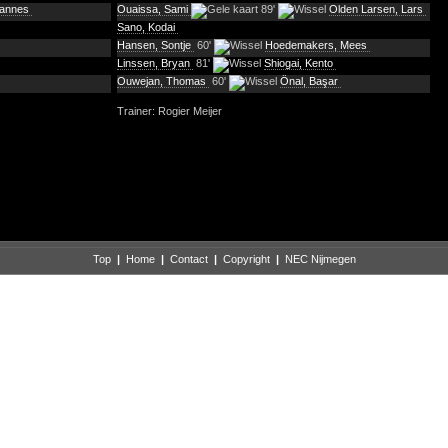
Jannes
Ouaissa, Sami
89'
Olden Larsen, Lars
Sano, Kodai
Hansen, Sontje
60'
Hoedemakers, Mees
Linssen, Bryan
81'
Shiogai, Kento
Ouwejan, Thomas
60'
Önal, Başar
Trainer: Rogier Meijer
Top
|
Home
|
Contact
|
Copyright
|
NEC Nijmegen