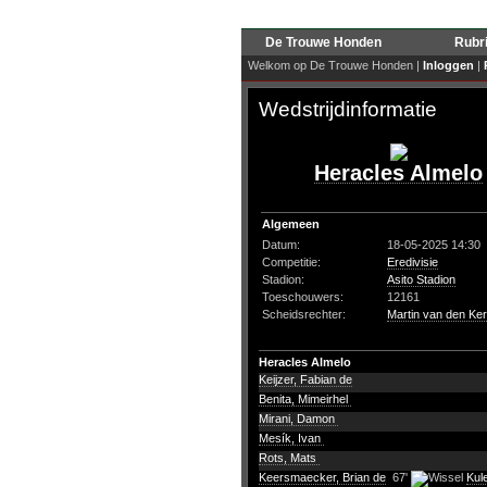
De Trouwe Honden
Rubr
Welkom op De Trouwe Honden |
Inloggen
|
Wedstrijdinformatie
Heracles Almelo
Algemeen
Datum:
18-05-2025 14:30
Competitie:
Eredivisie
Stadion:
Asito Stadion
Toeschouwers:
12161
Scheidsrechter:
Martin van den Ker
Heracles Almelo
Keijzer, Fabian de
Benita, Mimeirhel
Mirani, Damon
Mesík, Ivan
Rots, Mats
Keersmaecker, Brian de
67'
Kul