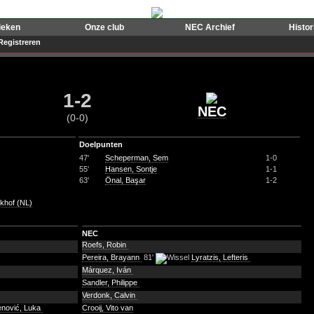
ieken
Onze club
NEC Archief
Histo
Registreren
1-2
NEC
(0-0)
Doelpunten
47'
Scheperman, Sem
1-0
55'
Hansen, Sontje
1-1
63'
Önal, Başar
1-2
khof (NL)
NEC
Roefs, Robin
Pereira, Brayann
81'
Lyratzis, Lefteris
Márquez, Iván
Sandler, Philippe
Verdonk, Calvin
enović, Luka
Crooij, Vito van