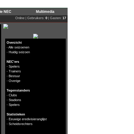
rie NEC
Multimedia
Online | Gebruikers:
0
| Gasten:
17
Overzicht
-
Alle seizoenen
-
Huidig seizoen
NEC'ers
-
Spelers
-
Trainers
-
Bestuur
-
Overige
Tegenstanders
-
Clubs
-
Stadions
-
Spelers
Statistieken
-
Eeuwige eredivisieranglijst
-
Scheidsrechters