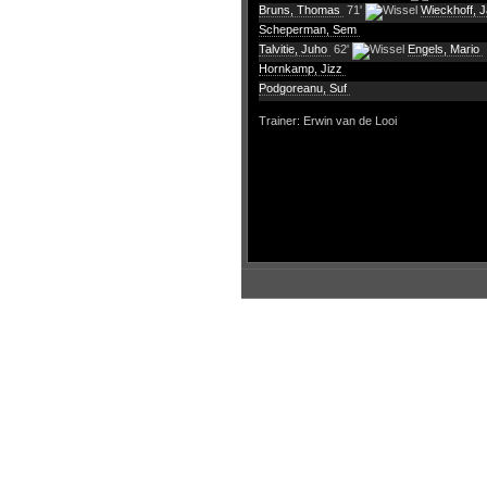
Bruns, Thomas
71'
Wieckhoff, 
Scheperman, Sem
Talvitie, Juho
62'
Engels, Mario
Hornkamp, Jizz
Podgoreanu, Suf
Trainer: Erwin van de Looi