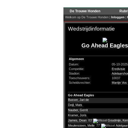
De Trouwe Honden
Rubr
Welkom op De Trouwe Honden |
Inloggen
|
Wedstrijdinformatie
Go Ahead Eagles
Algemeen
Datum:
05-10-2025
Competitie:
Eredivisie
Stadion:
Adelaarsho
Toeschouwers:
10037
Scheidsrechter:
Martijn Vos
Go Ahead Eagles
Busser, Jari de
Deijl, Mats
Nauber, Gerrit
Kramer, Joris
James, Dean
83'
Goudmijn, Ke
Meulensteen, Melle
77'
Adelgaa