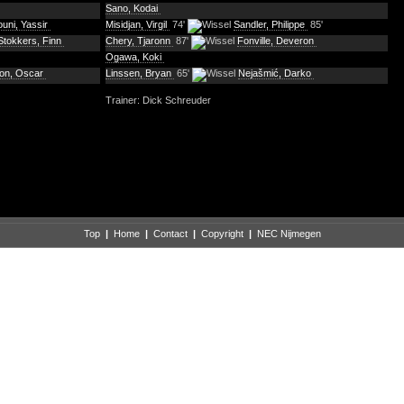
Sano, Kodai
uni, Yassir
Misidjan, Virgil
74'
Sandler, Philippe
85'
Stokkers, Finn
Chery, Tjaronn
87'
Fonville, Deveron
Ogawa, Koki
son, Oscar
Linssen, Bryan
65'
Nejašmić, Darko
Trainer: Dick Schreuder
Top
|
Home
|
Contact
|
Copyright
|
NEC Nijmegen