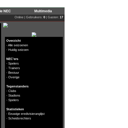
rie NEC
Multimedia
Online | Gebruikers:
0
| Gasten:
17
Overzicht
-
Alle seizoenen
-
Huidig seizoen
NEC'ers
-
Spelers
-
Trainers
-
Bestuur
-
Overige
Tegenstanders
-
Clubs
-
Stadions
-
Spelers
Statistieken
-
Eeuwige eredivisieranglijst
-
Scheidsrechters