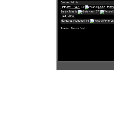
Breum, Jakob
Linthorst, Evert
64'
Salah Rahmo
Suray, Mathis
77'
Smit, Milan
Margaret, Richonell
65'
Petters
Trainer: Melvin Boel