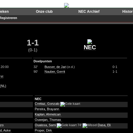
ieken
Onze club
NEC Archief
Histo
Registreren
1-1
NEC
(0-1)
Doelpunten
 20:00
32'
Busser, de Jari
(e.d.)
0-1
90'
Nauber, Gerrit
1-1
rst
 (NL)
NEC
Crettaz, Gonzalo
Pereira, Brayann
Kaplan, Ahmetcan
Ouwejan, Thomas
nzo
Ouaissa, Sami
74'
Dasa, Eli
rd, Aske
Proper, Dirk