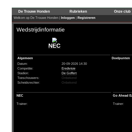
De Trouwe Honden
Rubrieken
Onze club
Welkom op De Trouwe Honden |
Inloggen
|
Registreren
Wedstrijdinformatie
NEC
Algemeen
Doelpunten
Datum:
20-09-2026 14:30
Competitie:
Eredivisie
Stadion:
De Goffert
Toeschouwers:
Onbekend
Scheidsrechter:
Onbekend
NEC
Go Ahead E
Trainer:
Trainer: