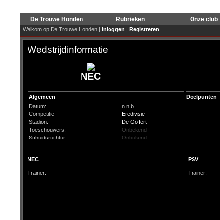
De Trouwe Honden
Rubrieken
Onze club
Welkom op De Trouwe Honden |
Inloggen
|
Registreren
Wedstrijdinformatie
NEC
Algemeen
Doelpunten
Datum:
n.n.b.
Competitie:
Eredivisie
Stadion:
De Goffert
Toeschouwers:
Onbekend
Scheidsrechter:
Onbekend
NEC
PSV
Trainer:
Trainer: