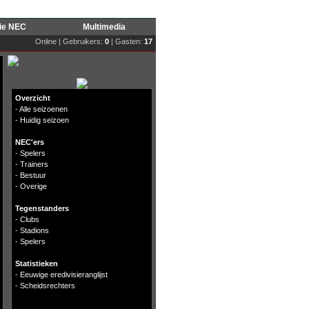
rie NEC
Multimedia
Online | Gebruikers:
0
| Gasten:
17
Overzicht
-
Alle seizoenen
-
Huidig seizoen
NEC'ers
-
Spelers
-
Trainers
-
Bestuur
-
Overige
Tegenstanders
-
Clubs
-
Stadions
-
Spelers
Statistieken
-
Eeuwige eredivisieranglijst
-
Scheidsrechters