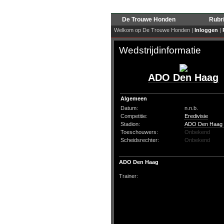
De Trouwe Honden
Rubr
Welkom op De Trouwe Honden |
Inloggen
|
Wedstrijdinformatie
ADO Den Haag
Algemeen
Datum:
n.n.b.
Competitie:
Eredivisie
Stadion:
ADO Den Haag 
Toeschouwers:
Onbekend
Scheidsrechter:
Onbekend
ADO Den Haag
Trainer: