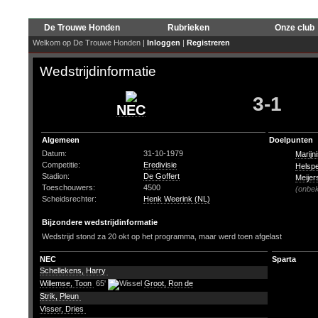
De Trouwe Honden
Rubrieken
Onze club
Welkom op De Trouwe Honden |
Inloggen
|
Registreren
Wedstrijdinformatie
3-1
NEC
Algemeen
Doelpunten
Datum:
31-10-1979
Marij
Competitie:
Eredivisie
Helspe
Stadion:
De Goffert
Meijer
Toeschouwers:
4500
(onbe
Scheidsrechter:
Henk Weerink (NL)
Bijzondere wedstrijdinformatie
Wedstrijd stond za 20 okt op het programma, maar werd toen afgelast
NEC
Sparta
Schellekens, Harry
Willemse, Toon
65'
Groot, Ron de
Strik, Pleun
Visser, Dries