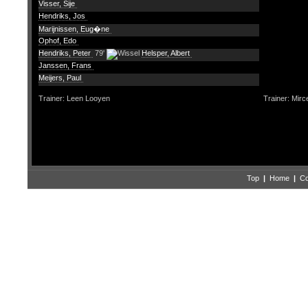
Visser, Sije
Hendriks, Jos
Marijnissen, Eug�ne
Ophof, Edo
Hendriks, Peter
79'
Helsper, Albert
Janssen, Frans
Meijers, Paul
Trainer: Leen Looyen
Trainer: Mir
Top
|
Home
|
Co