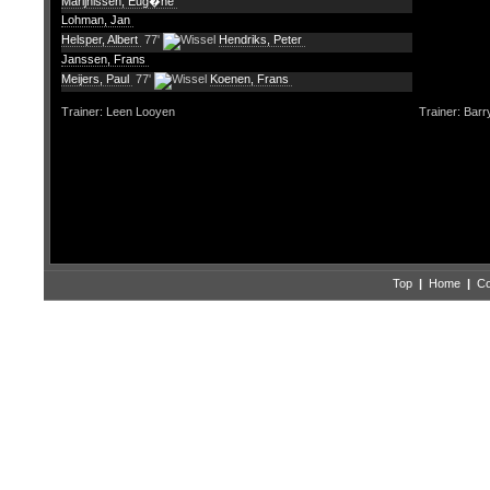
Marijnissen, Eug�ne
Lohman, Jan
Helsper, Albert
77'
Hendriks, Peter
Janssen, Frans
Meijers, Paul
77'
Koenen, Frans
Trainer: Leen Looyen
Trainer: Bar
Top
|
Home
|
Co