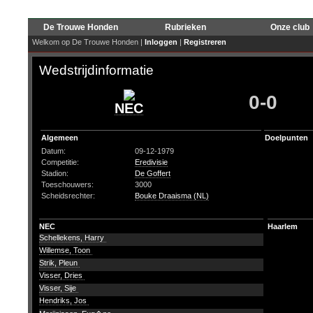
De Trouwe Honden
Rubrieken
Onze club
Welkom op De Trouwe Honden |
Inloggen
|
Registreren
Wedstrijdinformatie
0-0
NEC
Algemeen
Doelpunten
Datum:
09-12-1979
Competitie:
Eredivisie
Stadion:
De Goffert
Toeschouwers:
3000
Scheidsrechter:
Bouke Draaisma (NL)
NEC
Haarlem
Schellekens, Harry
Willemse, Toon
Strik, Pleun
Visser, Dries
Visser, Sije
Hendriks, Jos