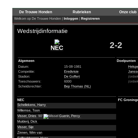
De Trouwe Honden
Rubrieken
Onze club
Welkom op De Trouwe Honden |
Inloggen
|
Registreren
Wedstrijdinformatie
2-2
NEC
Algemeen
Doelpunten
Datum:
15-08-1981
Helspe
Competitie:
Eredivisie
Janss
Stadion:
De Goffert
(onbe
Toeschouwers:
6000
(onbe
Scheidsrechter:
Bep Thomas (NL)
NEC
FC Groning
Schellekens, Harry
Willemse, Toon
Visser, Dries
90'
Guerin, Percy
Mulderij, Dick
Visser, Sije
Zinnen, Wim van