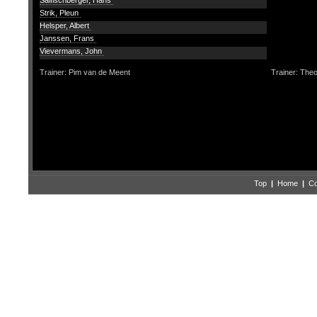
Salfischberger, Hans
Strik, Pleun
Helsper, Albert
Janssen, Frans
Vievermans, John
Trainer: Pim van de Meent
Trainer: The
Top
|
Home
|
Co