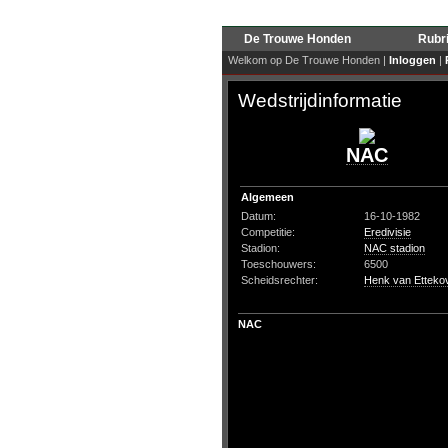
De Trouwe Honden
Rubr
Welkom op De Trouwe Honden |
Inloggen
|
Wedstrijdinformatie
NAC
Algemeen
Datum:
16-10-1982
Competitie:
Eredivisie
Stadion:
NAC stadion
Toeschouwers:
6500
Scheidsrechter:
Henk van Etteko
NAC