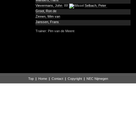
Wanders, Hans
Vievermans, John
89'
Selbach, Peter
Groot, Ron de
Zinnen, Wim van
Janssen, Frans
Trainer: Pim van de Meent
Top
|
Home
|
Contact
|
Copyright
|
NEC Nijmegen