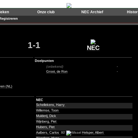
ieken
Onze club
NEC Archief
Histo
Registreren
1-1
NEC
Doelpunten
(onbekend)
-
Groot, de Ron
-
ven (NL)
NEC
Schellekens, Harry
Willemse, Toon
Mulderij, Dick
Wijnberg, Piet
Hubers, Piet
Aalbers, Carlos
80'
Helsper, Albert