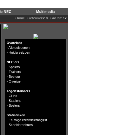
rie NEC
Multimedia
Online | Gebruikers:
0
| Gasten:
17
Overzicht
-
Alle seizoenen
-
Huidig seizoen
NEC'ers
-
Spelers
-
Trainers
-
Bestuur
-
Overige
Tegenstanders
-
Clubs
-
Stadions
-
Spelers
Statistieken
-
Eeuwige eredivisieranglijst
-
Scheidsrechters